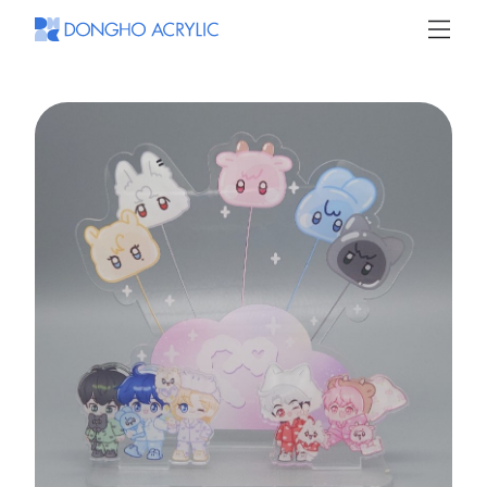
동
호
아
크
릴