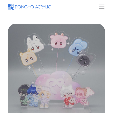
동
호
아
크
릴