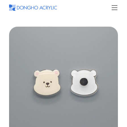
동
호
아
크
릴