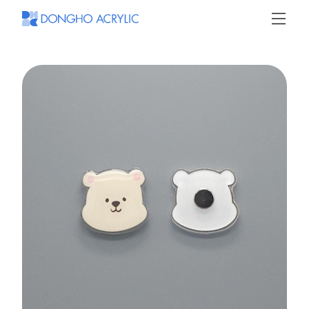
동
호
아
크
릴