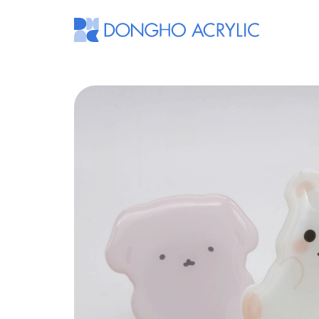
동
호
아
크
릴