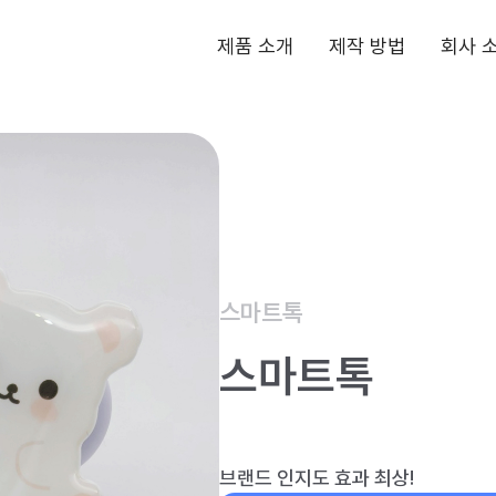
동
제품 소개
제작 방법
회사 
호
아
크
릴
스마트톡
스마트톡
브랜드 인지도 효과 최상!