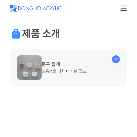
동
호
아
크
릴
제품 소개
문구 집게
실용성을 더한 마케팅 굿즈!