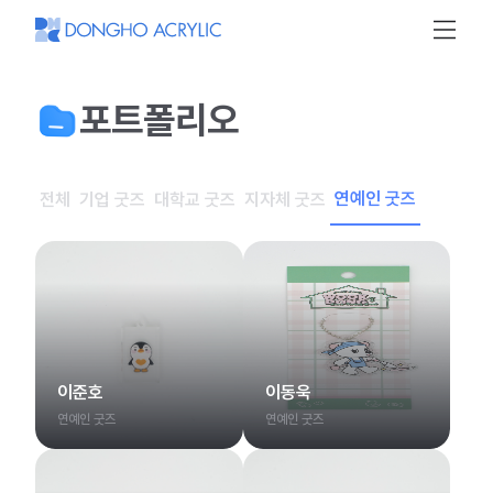
동
호
아
크
릴
포트폴리오
연예인 굿즈
전체
기업 굿즈
대학교 굿즈
지자체 굿즈
이준호
이동욱
연예인 굿즈
연예인 굿즈