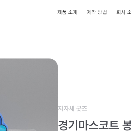
동
제품 소개
제작 방법
회사 
호
아
크
릴
지자체 굿즈
경기마스코트 