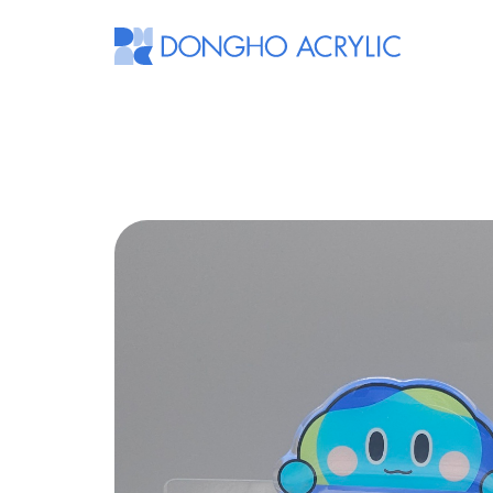
동
호
아
크
릴