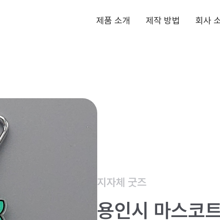
동
제품 소개
제작 방법
회사 
호
아
크
릴
지자체 굿즈
용인시 마스코트