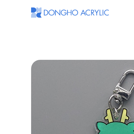
동
호
아
크
릴