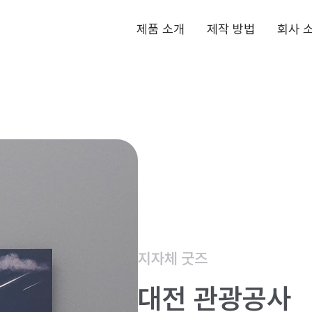
동
제품 소개
제작 방법
회사 
호
아
크
릴
지자체 굿즈
대전 관광공사