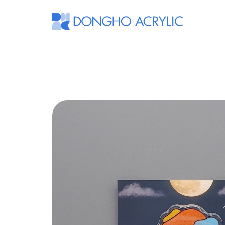
동
호
아
크
릴