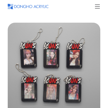
동
호
아
크
릴