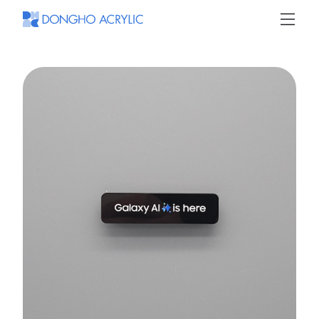
동
호
아
크
릴