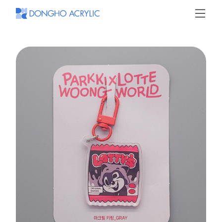
동
호
아
크
릴